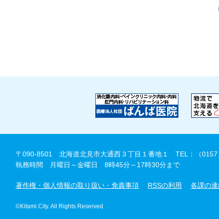
〒090-8501 北海道北見市大通西３丁目１番地１
TEL：（0157
執務時間 月曜日～金曜日 8時45分～17時30分まで
著作権・個人情報の取り扱い・免責事項
RSSの利用
各課の連
©Kitami City. All Rights Reserved.