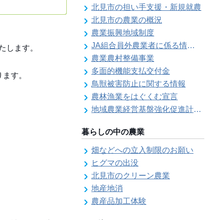
北見市の担い手支援・新規就農
北見市の農業の概況
農業振興地域制度
JA組合員外農業者に係る情報登録
たします。
農業農村整備事業
多面的機能支払交付金
ります。
鳥獣被害防止に関する情報
農林漁業をはぐくむ宣言
地域農業経営基盤強化促進計画（地域計画）について
暮らしの中の農業
畑などへの立入制限のお願い
ヒグマの出没
北見市のクリーン農業
地産地消
農産品加工体験