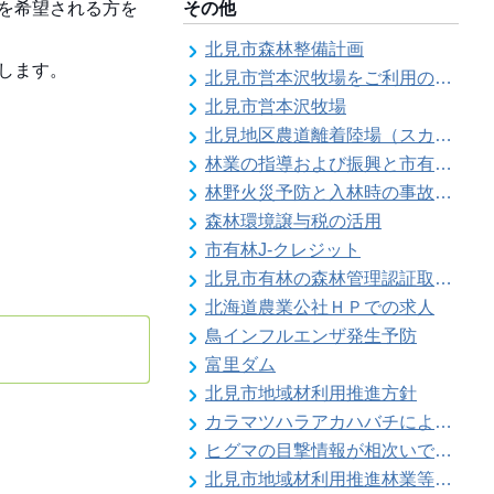
を希望される方を
その他
北見市森林整備計画
します。
北見市営本沢牧場をご利用の皆様へ（畜主向け）
北見市営本沢牧場
北見地区農道離着陸場（スカイポートきたみ）
林業の指導および振興と市有林の経営維持管理
林野火災予防と入林時の事故防止
森林環境譲与税の活用
市有林J-クレジット
北見市有林の森林管理認証取得状況
北海道農業公社ＨＰでの求人
鳥インフルエンザ発生予防
富里ダム
北見市地域材利用推進方針
カラマツハラアカハバチによりカラマツ類の葉の食害被害が発生することがあります
ヒグマの目撃情報が相次いでいます【留辺蘂自治区】
北見市地域材利用推進林業等振興対策事業