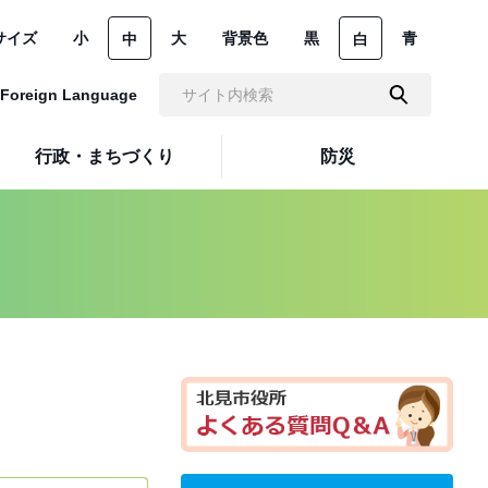
サイズ
小
大
背景色
黒
青
中
白
Foreign Language
行政・まちづくり
防災