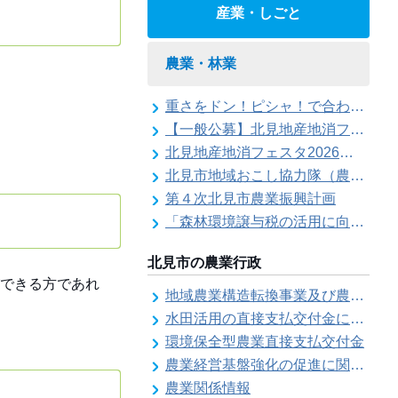
産業・しごと
農業・林業
重さをドン！ピシャ！で合わせろ てんびんゲ～ム参加者の募集（北見地産地消フェスタ2026）
【一般公募】北見地産地消フェスタ2026ステージイベント出演者の募集
北見地産地消フェスタ2026の開催
北見市地域おこし協力隊（農業部門）活動記録
第４次北見市農業振興計画
「森林環境譲与税の活用に向けた基本的な考え方について」を策定しました
北見市の農業行政
できる方であれ
地域農業構造転換事業及び農地利用効率化等支援事業にかかる要望調査
水田活用の直接支払交付金に係る水田収益力強化ビジョン
環境保全型農業直接支払交付金
農業経営基盤強化の促進に関する基本構想
農業関係情報