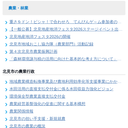
農業・林業
重さをドン！ピシャ！で合わせろ てんびんゲ～ム参加者の募集（北見地産地消フェスタ2026）
【一般公募】北見地産地消フェスタ2026ステージイベント出演者の募集
北見地産地消フェスタ2026の開催
北見市地域おこし協力隊（農業部門）活動記録
第４次北見市農業振興計画
「森林環境譲与税の活用に向けた基本的な考え方について」を策定しました
北見市の農業行政
地域農業構造転換事業及び農地利用効率化等支援事業にかかる要望調査
水田活用の直接支払交付金に係る水田収益力強化ビジョン
環境保全型農業直接支払交付金
農業経営基盤強化の促進に関する基本構想
農業関係情報
北見市の担い手支援・新規就農
北見市の農業の概況