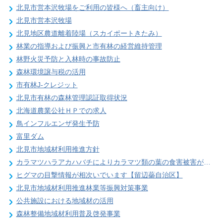
北見市営本沢牧場をご利用の皆様へ（畜主向け）
北見市営本沢牧場
北見地区農道離着陸場（スカイポートきたみ）
林業の指導および振興と市有林の経営維持管理
林野火災予防と入林時の事故防止
森林環境譲与税の活用
市有林J-クレジット
北見市有林の森林管理認証取得状況
北海道農業公社ＨＰでの求人
鳥インフルエンザ発生予防
富里ダム
北見市地域材利用推進方針
カラマツハラアカハバチによりカラマツ類の葉の食害被害が発生することがあります
ヒグマの目撃情報が相次いでいます【留辺蘂自治区】
北見市地域材利用推進林業等振興対策事業
公共施設における地域材の活用
森林整備地域材利用普及啓発事業