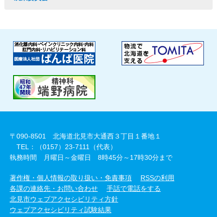
〒090-8501 北海道北見市大通西３丁目１番地１
TEL：（0157）23-7111（代表）
執務時間 月曜日～金曜日 8時45分～17時30分まで
著作権・個人情報の取り扱い・免責事項
RSSの利用
各課の連絡先・お問い合わせ
手話で電話をする
北見市ウェブアクセシビリティ方針
ウェブアクセシビリティ試験結果