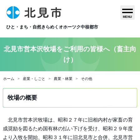
MENU
ひと・まち・自然きらめくオホーツク中核都市
北見市営本沢牧場をご利用の皆様へ（畜主向
け）
ホーム
産業・しごと
農業・林業
その他
牧場の概要
北見市営本沢牧場は、昭和２７年に旧相内村が家畜の育
成奨励を図るため国有林の払い下げを受け、昭和２９年度
より入牧を開始、昭和３１年に旧北見市と合併、北見市営