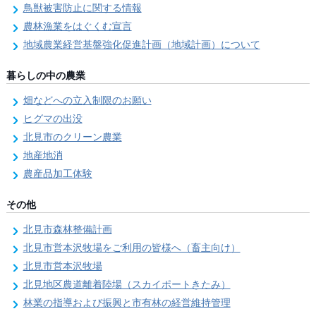
鳥獣被害防止に関する情報
農林漁業をはぐくむ宣言
地域農業経営基盤強化促進計画（地域計画）について
暮らしの中の農業
畑などへの立入制限のお願い
ヒグマの出没
北見市のクリーン農業
地産地消
農産品加工体験
その他
北見市森林整備計画
北見市営本沢牧場をご利用の皆様へ（畜主向け）
北見市営本沢牧場
北見地区農道離着陸場（スカイポートきたみ）
林業の指導および振興と市有林の経営維持管理