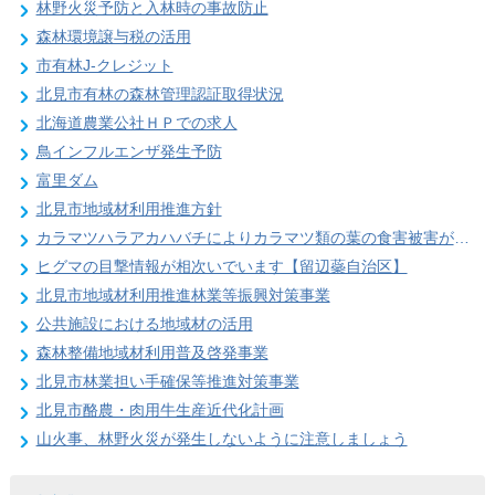
林野火災予防と入林時の事故防止
森林環境譲与税の活用
市有林J-クレジット
北見市有林の森林管理認証取得状況
北海道農業公社ＨＰでの求人
鳥インフルエンザ発生予防
富里ダム
北見市地域材利用推進方針
カラマツハラアカハバチによりカラマツ類の葉の食害被害が発生することがあります
ヒグマの目撃情報が相次いでいます【留辺蘂自治区】
北見市地域材利用推進林業等振興対策事業
公共施設における地域材の活用
森林整備地域材利用普及啓発事業
北見市林業担い手確保等推進対策事業
北見市酪農・肉用牛生産近代化計画
山火事、林野火災が発生しないように注意しましょう