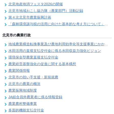
北見地産地消フェスタ2026の開催
北見市地域おこし協力隊（農業部門）活動記録
第４次北見市農業振興計画
「森林環境譲与税の活用に向けた基本的な考え方について」を策定しました
北見市の農業行政
地域農業構造転換事業及び農地利用効率化等支援事業にかかる要望調査
水田活用の直接支払交付金に係る水田収益力強化ビジョン
環境保全型農業直接支払交付金
農業経営基盤強化の促進に関する基本構想
農業関係情報
北見市の担い手支援・新規就農
北見市の農業の概況
農業振興地域制度
JA組合員外農業者に係る情報登録
農業農村整備事業
多面的機能支払交付金