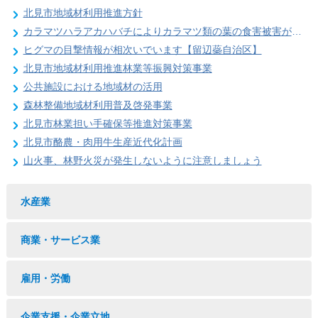
北見市地域材利用推進方針
カラマツハラアカハバチによりカラマツ類の葉の食害被害が発生することがあります
ヒグマの目撃情報が相次いでいます【留辺蘂自治区】
北見市地域材利用推進林業等振興対策事業
公共施設における地域材の活用
森林整備地域材利用普及啓発事業
北見市林業担い手確保等推進対策事業
北見市酪農・肉用牛生産近代化計画
山火事、林野火災が発生しないように注意しましょう
水産業
商業・サービス業
雇用・労働
企業支援・企業立地