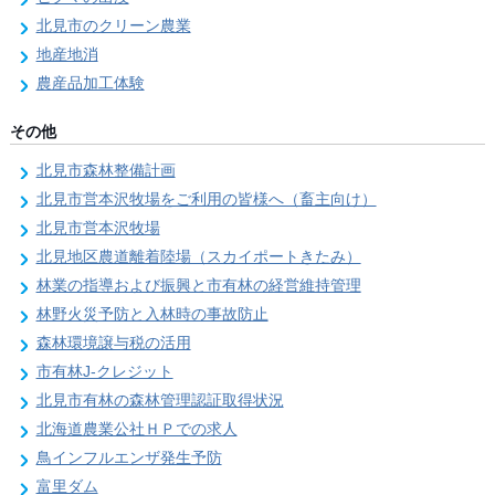
北見市のクリーン農業
地産地消
農産品加工体験
その他
北見市森林整備計画
北見市営本沢牧場をご利用の皆様へ（畜主向け）
北見市営本沢牧場
北見地区農道離着陸場（スカイポートきたみ）
林業の指導および振興と市有林の経営維持管理
林野火災予防と入林時の事故防止
森林環境譲与税の活用
市有林J-クレジット
北見市有林の森林管理認証取得状況
北海道農業公社ＨＰでの求人
鳥インフルエンザ発生予防
富里ダム