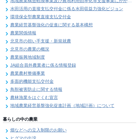
地域農業構造転換事業及び農地利用効率化等支援事業にかかる要望調査
水田活用の直接支払交付金に係る水田収益力強化ビジョン
環境保全型農業直接支払交付金
農業経営基盤強化の促進に関する基本構想
農業関係情報
北見市の担い手支援・新規就農
北見市の農業の概況
農業振興地域制度
JA組合員外農業者に係る情報登録
農業農村整備事業
多面的機能支払交付金
鳥獣被害防止に関する情報
農林漁業をはぐくむ宣言
地域農業経営基盤強化促進計画（地域計画）について
暮らしの中の農業
畑などへの立入制限のお願い
ヒグマの出没