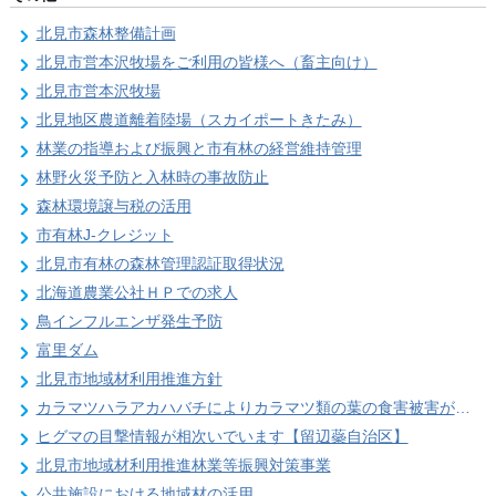
北見市森林整備計画
北見市営本沢牧場をご利用の皆様へ（畜主向け）
北見市営本沢牧場
北見地区農道離着陸場（スカイポートきたみ）
林業の指導および振興と市有林の経営維持管理
林野火災予防と入林時の事故防止
森林環境譲与税の活用
市有林J-クレジット
北見市有林の森林管理認証取得状況
北海道農業公社ＨＰでの求人
鳥インフルエンザ発生予防
富里ダム
北見市地域材利用推進方針
カラマツハラアカハバチによりカラマツ類の葉の食害被害が発生することがあります
ヒグマの目撃情報が相次いでいます【留辺蘂自治区】
北見市地域材利用推進林業等振興対策事業
公共施設における地域材の活用