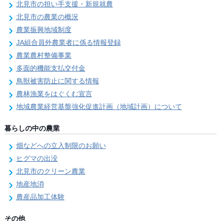
北見市の担い手支援・新規就農
北見市の農業の概況
農業振興地域制度
JA組合員外農業者に係る情報登録
農業農村整備事業
多面的機能支払交付金
鳥獣被害防止に関する情報
農林漁業をはぐくむ宣言
地域農業経営基盤強化促進計画（地域計画）について
暮らしの中の農業
畑などへの立入制限のお願い
ヒグマの出没
北見市のクリーン農業
地産地消
農産品加工体験
その他