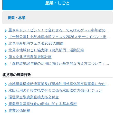
産業・しごと
農業・林業
重さをドン！ピシャ！で合わせろ てんびんゲ～ム参加者の募集（北見地産地消フェスタ2026）
【一般公募】北見地産地消フェスタ2026ステージイベント出演者の募集
北見地産地消フェスタ2026の開催
北見市地域おこし協力隊（農業部門）活動記録
第４次北見市農業振興計画
「森林環境譲与税の活用に向けた基本的な考え方について」を策定しました
北見市の農業行政
地域農業構造転換事業及び農地利用効率化等支援事業にかかる要望調査
水田活用の直接支払交付金に係る水田収益力強化ビジョン
環境保全型農業直接支払交付金
農業経営基盤強化の促進に関する基本構想
農業関係情報