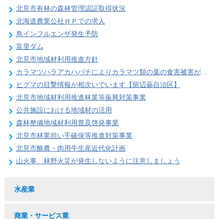
北見市有林の森林管理認証取得状況
北海道農業公社ＨＰでの求人
鳥インフルエンザ発生予防
富里ダム
北見市地域材利用推進方針
カラマツハラアカハバチによりカラマツ類の葉の食害被害が発生することがあります
ヒグマの目撃情報が相次いでいます【留辺蘂自治区】
北見市地域材利用推進林業等振興対策事業
公共施設における地域材の活用
森林整備地域材利用普及啓発事業
北見市林業担い手確保等推進対策事業
北見市酪農・肉用牛生産近代化計画
山火事、林野火災が発生しないように注意しましょう
水産業
商業・サービス業