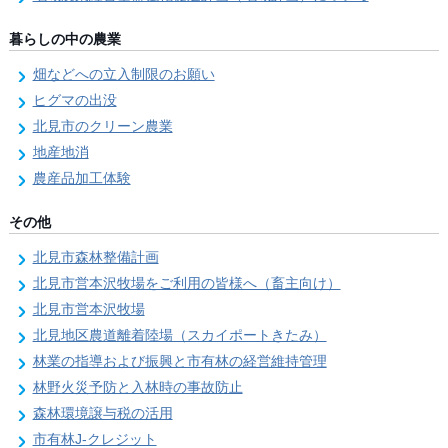
暮らしの中の農業
畑などへの立入制限のお願い
ヒグマの出没
北見市のクリーン農業
地産地消
農産品加工体験
その他
北見市森林整備計画
北見市営本沢牧場をご利用の皆様へ（畜主向け）
北見市営本沢牧場
北見地区農道離着陸場（スカイポートきたみ）
林業の指導および振興と市有林の経営維持管理
林野火災予防と入林時の事故防止
森林環境譲与税の活用
市有林J-クレジット