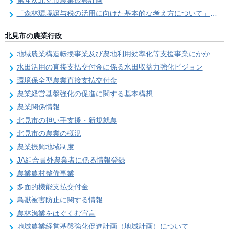
第４次北見市農業振興計画
「森林環境譲与税の活用に向けた基本的な考え方について」を策定しました
北見市の農業行政
地域農業構造転換事業及び農地利用効率化等支援事業にかかる要望調査
水田活用の直接支払交付金に係る水田収益力強化ビジョン
環境保全型農業直接支払交付金
農業経営基盤強化の促進に関する基本構想
農業関係情報
北見市の担い手支援・新規就農
北見市の農業の概況
農業振興地域制度
JA組合員外農業者に係る情報登録
農業農村整備事業
多面的機能支払交付金
鳥獣被害防止に関する情報
農林漁業をはぐくむ宣言
地域農業経営基盤強化促進計画（地域計画）について