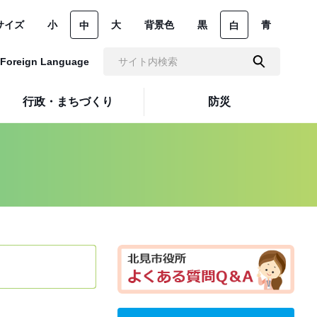
サイズ
小
大
背景色
黒
青
中
白
Foreign Language
行政・まちづくり
防災