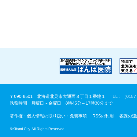
〒090-8501 北海道北見市大通西３丁目１番地１
TEL：（0157
執務時間 月曜日～金曜日 8時45分～17時30分まで
著作権・個人情報の取り扱い・免責事項
RSSの利用
各課の連
©Kitami City. All Rights Reserved.