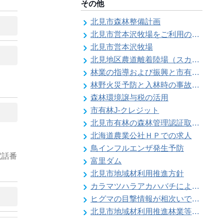
その他
北見市森林整備計画
北見市営本沢牧場をご利用の皆様へ（畜主向け）
北見市営本沢牧場
北見地区農道離着陸場（スカイポートきたみ）
林業の指導および振興と市有林の経営維持管理
林野火災予防と入林時の事故防止
森林環境譲与税の活用
市有林J-クレジット
北見市有林の森林管理認証取得状況
北海道農業公社ＨＰでの求人
鳥インフルエンザ発生予防
電話番
富里ダム
北見市地域材利用推進方針
カラマツハラアカハバチによりカラマツ類の葉の食害被害が発生することがあります
ヒグマの目撃情報が相次いでいます【留辺蘂自治区】
北見市地域材利用推進林業等振興対策事業