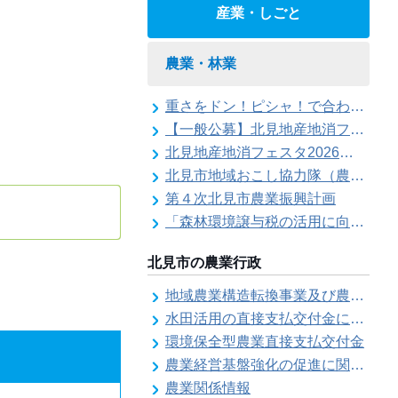
産業・しごと
農業・林業
重さをドン！ピシャ！で合わせろ てんびんゲ～ム参加者の募集（北見地産地消フェスタ2026）
【一般公募】北見地産地消フェスタ2026ステージイベント出演者の募集
北見地産地消フェスタ2026の開催
北見市地域おこし協力隊（農業部門）活動記録
第４次北見市農業振興計画
「森林環境譲与税の活用に向けた基本的な考え方について」を策定しました
北見市の農業行政
地域農業構造転換事業及び農地利用効率化等支援事業にかかる要望調査
水田活用の直接支払交付金に係る水田収益力強化ビジョン
環境保全型農業直接支払交付金
農業経営基盤強化の促進に関する基本構想
農業関係情報