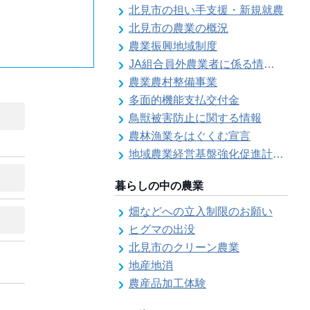
北見市の担い手支援・新規就農
北見市の農業の概況
農業振興地域制度
JA組合員外農業者に係る情報登録
農業農村整備事業
多面的機能支払交付金
鳥獣被害防止に関する情報
農林漁業をはぐくむ宣言
地域農業経営基盤強化促進計画（地域計画）について
暮らしの中の農業
畑などへの立入制限のお願い
ヒグマの出没
北見市のクリーン農業
地産地消
農産品加工体験