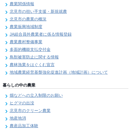
農業関係情報
北見市の担い手支援・新規就農
北見市の農業の概況
農業振興地域制度
JA組合員外農業者に係る情報登録
農業農村整備事業
多面的機能支払交付金
鳥獣被害防止に関する情報
農林漁業をはぐくむ宣言
地域農業経営基盤強化促進計画（地域計画）について
暮らしの中の農業
畑などへの立入制限のお願い
ヒグマの出没
北見市のクリーン農業
地産地消
農産品加工体験