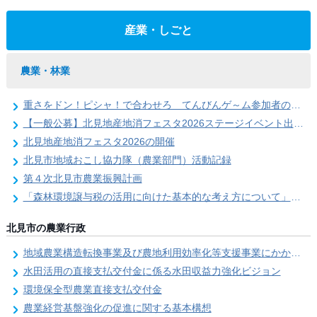
産業・しごと
農業・林業
重さをドン！ピシャ！で合わせろ てんびんゲ～ム参加者の募集（北見地産地消フェスタ2026）
【一般公募】北見地産地消フェスタ2026ステージイベント出演者の募集
北見地産地消フェスタ2026の開催
北見市地域おこし協力隊（農業部門）活動記録
第４次北見市農業振興計画
「森林環境譲与税の活用に向けた基本的な考え方について」を策定しました
北見市の農業行政
地域農業構造転換事業及び農地利用効率化等支援事業にかかる要望調査
水田活用の直接支払交付金に係る水田収益力強化ビジョン
環境保全型農業直接支払交付金
農業経営基盤強化の促進に関する基本構想