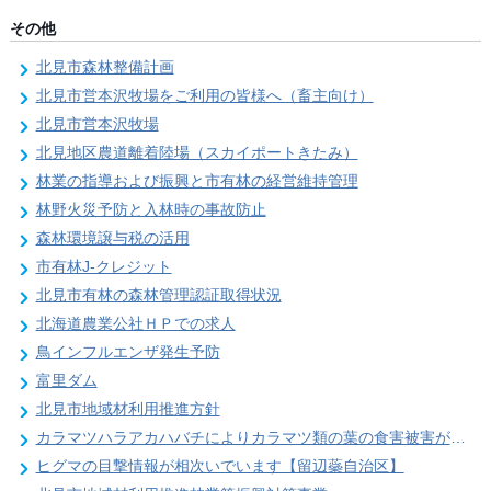
その他
北見市森林整備計画
北見市営本沢牧場をご利用の皆様へ（畜主向け）
北見市営本沢牧場
北見地区農道離着陸場（スカイポートきたみ）
林業の指導および振興と市有林の経営維持管理
林野火災予防と入林時の事故防止
森林環境譲与税の活用
市有林J-クレジット
北見市有林の森林管理認証取得状況
北海道農業公社ＨＰでの求人
鳥インフルエンザ発生予防
富里ダム
北見市地域材利用推進方針
カラマツハラアカハバチによりカラマツ類の葉の食害被害が発生することがあります
ヒグマの目撃情報が相次いでいます【留辺蘂自治区】