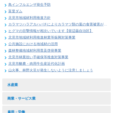
鳥インフルエンザ発生予防
富里ダム
北見市地域材利用推進方針
カラマツハラアカハバチによりカラマツ類の葉の食害被害が発生することがあります
ヒグマの目撃情報が相次いでいます【留辺蘂自治区】
北見市地域材利用推進林業等振興対策事業
公共施設における地域材の活用
森林整備地域材利用普及啓発事業
北見市林業担い手確保等推進対策事業
北見市酪農・肉用牛生産近代化計画
山火事、林野火災が発生しないように注意しましょう
水産業
商業・サービス業
雇用・労働