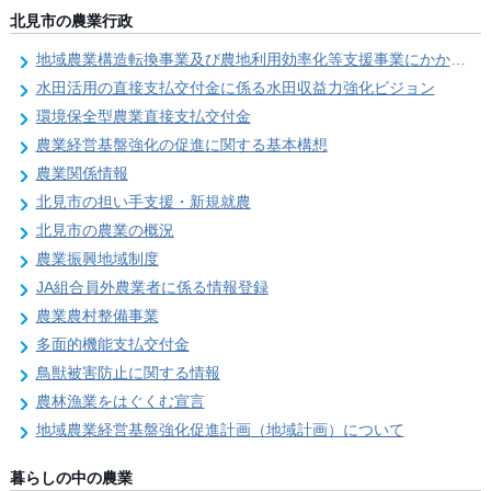
北見市の農業行政
地域農業構造転換事業及び農地利用効率化等支援事業にかかる要望調査
水田活用の直接支払交付金に係る水田収益力強化ビジョン
環境保全型農業直接支払交付金
農業経営基盤強化の促進に関する基本構想
農業関係情報
北見市の担い手支援・新規就農
北見市の農業の概況
農業振興地域制度
JA組合員外農業者に係る情報登録
農業農村整備事業
多面的機能支払交付金
鳥獣被害防止に関する情報
農林漁業をはぐくむ宣言
地域農業経営基盤強化促進計画（地域計画）について
暮らしの中の農業