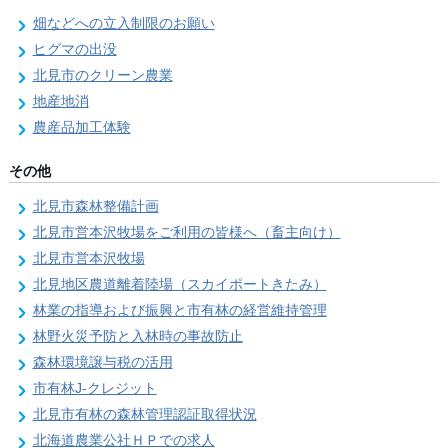
畑などへの立入制限のお願い
ヒグマの出没
北見市のクリーン農業
地産地消
農産品加工体験
その他
北見市森林整備計画
北見市営本沢牧場をご利用の皆様へ（畜主向け）
北見市営本沢牧場
北見地区農道離着陸場（スカイポートきたみ）
林業の指導および振興と市有林の経営維持管理
林野火災予防と入林時の事故防止
森林環境譲与税の活用
市有林J-クレジット
北見市有林の森林管理認証取得状況
北海道農業公社ＨＰでの求人