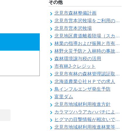
その他
北見市森林整備計画
北見市営本沢牧場をご利用の皆様へ（畜主向け）
北見市営本沢牧場
北見地区農道離着陸場（スカイポートきたみ）
林業の指導および振興と市有林の経営維持管理
林野火災予防と入林時の事故防止
森林環境譲与税の活用
市有林J-クレジット
北見市有林の森林管理認証取得状況
北海道農業公社ＨＰでの求人
鳥インフルエンザ発生予防
富里ダム
北見市地域材利用推進方針
カラマツハラアカハバチによりカラマツ類の葉の食害被害が発生することがあります
ヒグマの目撃情報が相次いでいます【留辺蘂自治区】
北見市地域材利用推進林業等振興対策事業