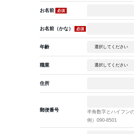
お名前
必須
お名前（かな）
必須
年齢
職業
住所
郵便番号
半角数字とハイフン
例）090-8501