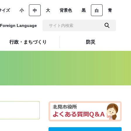
サイズ
小
大
背景色
黒
青
中
白
Foreign Language
行政・まちづくり
防災