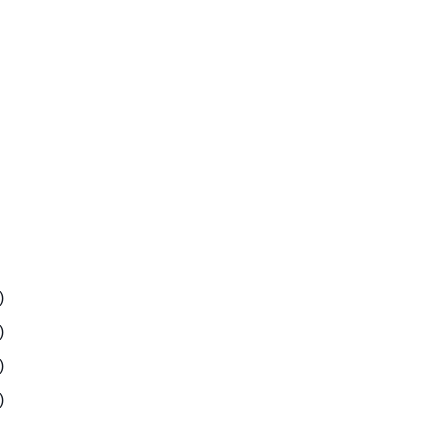
)
)
)
)