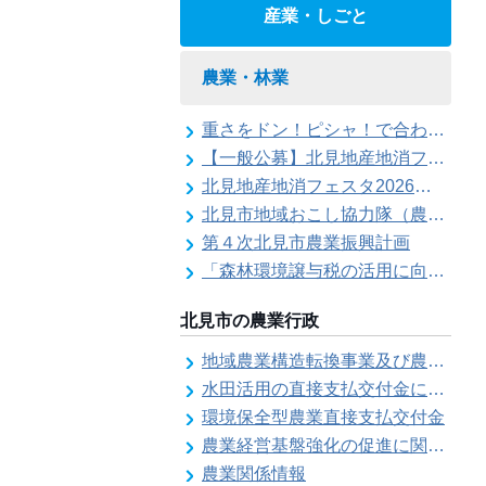
産業・しごと
農業・林業
重さをドン！ピシャ！で合わせろ てんびんゲ～ム参加者の募集（北見地産地消フェスタ2026）
【一般公募】北見地産地消フェスタ2026ステージイベント出演者の募集
北見地産地消フェスタ2026の開催
北見市地域おこし協力隊（農業部門）活動記録
第４次北見市農業振興計画
「森林環境譲与税の活用に向けた基本的な考え方について」を策定しました
北見市の農業行政
地域農業構造転換事業及び農地利用効率化等支援事業にかかる要望調査
水田活用の直接支払交付金に係る水田収益力強化ビジョン
環境保全型農業直接支払交付金
農業経営基盤強化の促進に関する基本構想
農業関係情報