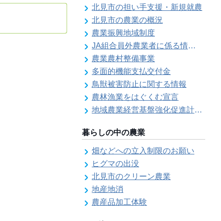
北見市の担い手支援・新規就農
北見市の農業の概況
農業振興地域制度
JA組合員外農業者に係る情報登録
農業農村整備事業
多面的機能支払交付金
鳥獣被害防止に関する情報
農林漁業をはぐくむ宣言
地域農業経営基盤強化促進計画（地域計画）について
暮らしの中の農業
畑などへの立入制限のお願い
ヒグマの出没
北見市のクリーン農業
地産地消
農産品加工体験