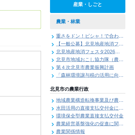
産業・しごと
農業・林業
重さをドン！ピシャ！で合わせろ てんびんゲ～ム参加者の募集（北見地産地消フェスタ2026）
【一般公募】北見地産地消フェスタ2026ステージイベント出演者の募集
北見地産地消フェスタ2026の開催
北見市地域おこし協力隊（農業部門）活動記録
第４次北見市農業振興計画
「森林環境譲与税の活用に向けた基本的な考え方について」を策定しました
北見市の農業行政
地域農業構造転換事業及び農地利用効率化等支援事業にかかる要望調査
水田活用の直接支払交付金に係る水田収益力強化ビジョン
環境保全型農業直接支払交付金
農業経営基盤強化の促進に関する基本構想
農業関係情報