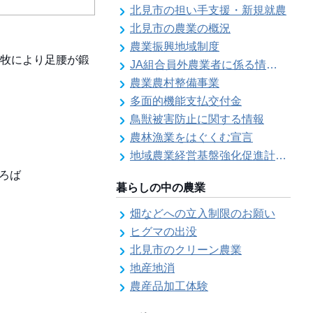
北見市の担い手支援・新規就農
北見市の農業の概況
農業振興地域制度
牧により足腰が鍛
JA組合員外農業者に係る情報登録
農業農村整備事業
多面的機能支払交付金
鳥獣被害防止に関する情報
農林漁業をはぐくむ宣言
地域農業経営基盤強化促進計画（地域計画）について
暮らしの中の農業
ひろば
畑などへの立入制限のお願い
ヒグマの出没
北見市のクリーン農業
地産地消
農産品加工体験