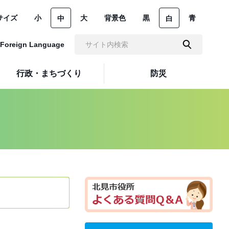
サイズ
小
大
背景色
黒
青
中
白
Foreign Language
行政・まちづくり
防災