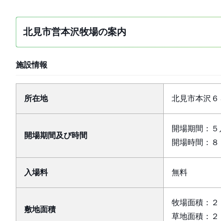
北見市営本沢牧場の案内
施設情報
所在地
北見市本沢６
開場期間：５
開場期間及び時間
開場時間：８
入場料
無料
牧場面積：２７
敷地面積
草地面積：２１