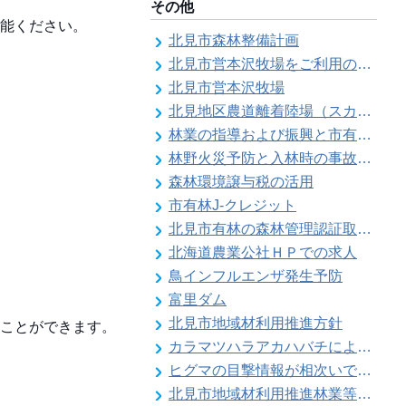
その他
堪能ください。
北見市森林整備計画
北見市営本沢牧場をご利用の皆様へ（畜主向け）
北見市営本沢牧場
北見地区農道離着陸場（スカイポートきたみ）
林業の指導および振興と市有林の経営維持管理
林野火災予防と入林時の事故防止
森林環境譲与税の活用
市有林J-クレジット
北見市有林の森林管理認証取得状況
北海道農業公社ＨＰでの求人
鳥インフルエンザ発生予防
富里ダム
北見市地域材利用推進方針
ことができます。
カラマツハラアカハバチによりカラマツ類の葉の食害被害が発生することがあります
ヒグマの目撃情報が相次いでいます【留辺蘂自治区】
北見市地域材利用推進林業等振興対策事業