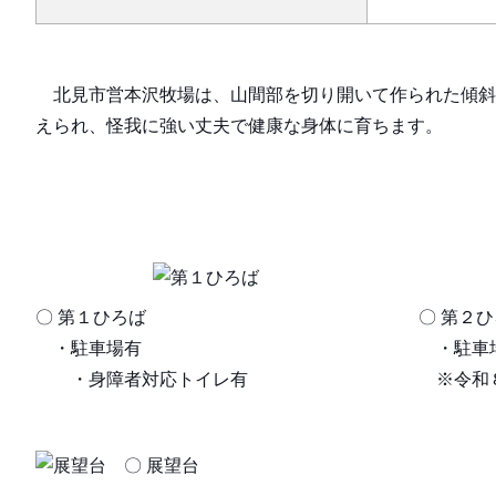
北見市営本沢牧場は、山間部を切り開いて作られた傾斜
えられ、怪我に強い丈夫で健康な身体に育ちます。
〇 第１ひろば
〇
・駐車場有
・
・身障者対応トイレ有
※令和８
〇 展望台