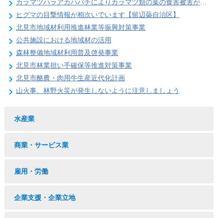
カラマツハラアカハバチによりカラマツ類の葉の食害被害が発生することがあります
ヒグマの目撃情報が相次いでいます【留辺蘂自治区】
北見市地域材利用推進林業等振興対策事業
公共施設における地域材の活用
森林整備地域材利用普及啓発事業
北見市林業担い手確保等推進対策事業
北見市酪農・肉用牛生産近代化計画
山火事、林野火災が発生しないように注意しましょう
水産業
商業・サービス業
雇用・労働
企業支援・企業立地