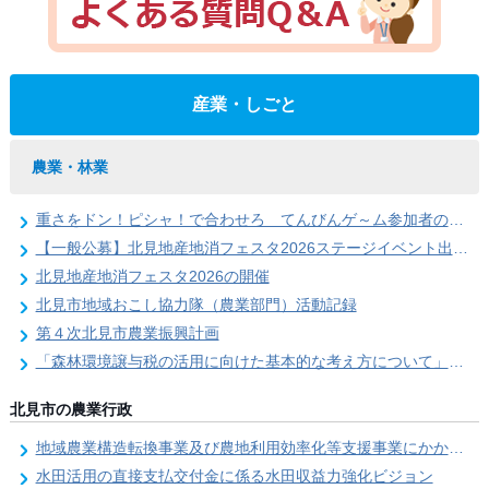
産業・しごと
農業・林業
重さをドン！ピシャ！で合わせろ てんびんゲ～ム参加者の募集（北見地産地消フェスタ2026）
【一般公募】北見地産地消フェスタ2026ステージイベント出演者の募集
北見地産地消フェスタ2026の開催
北見市地域おこし協力隊（農業部門）活動記録
第４次北見市農業振興計画
「森林環境譲与税の活用に向けた基本的な考え方について」を策定しました
北見市の農業行政
地域農業構造転換事業及び農地利用効率化等支援事業にかかる要望調査
水田活用の直接支払交付金に係る水田収益力強化ビジョン