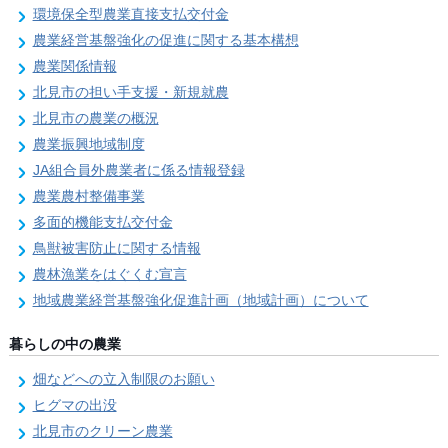
環境保全型農業直接支払交付金
農業経営基盤強化の促進に関する基本構想
農業関係情報
北見市の担い手支援・新規就農
北見市の農業の概況
農業振興地域制度
JA組合員外農業者に係る情報登録
農業農村整備事業
多面的機能支払交付金
鳥獣被害防止に関する情報
農林漁業をはぐくむ宣言
地域農業経営基盤強化促進計画（地域計画）について
暮らしの中の農業
畑などへの立入制限のお願い
ヒグマの出没
北見市のクリーン農業