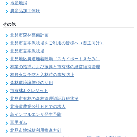
地産地消
農産品加工体験
その他
北見市森林整備計画
北見市営本沢牧場をご利用の皆様へ（畜主向け）
北見市営本沢牧場
北見地区農道離着陸場（スカイポートきたみ）
林業の指導および振興と市有林の経営維持管理
林野火災予防と入林時の事故防止
森林環境譲与税の活用
市有林J-クレジット
北見市有林の森林管理認証取得状況
北海道農業公社ＨＰでの求人
鳥インフルエンザ発生予防
富里ダム
北見市地域材利用推進方針