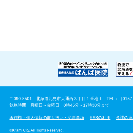
〒090-8501 北海道北見市大通西３丁目１番地１
TEL：（0157
執務時間 月曜日～金曜日 8時45分～17時30分まで
著作権・個人情報の取り扱い・免責事項
RSSの利用
各課の連
©Kitami City. All Rights Reserved.