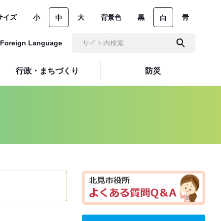
サイズ
小
大
背景色
黒
青
中
白
Foreign Language
行政・まちづくり
防災