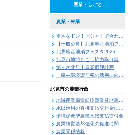
産業・しごと
農業・林業
重さをドン！ピシャ！で合わせろ てんびんゲ～ム参加者の募集（北見地産地消フェスタ2026）
【一般公募】北見地産地消フェスタ2026ステージイベント出演者の募集
北見地産地消フェスタ2026の開催
北見市地域おこし協力隊（農業部門）活動記録
第４次北見市農業振興計画
「森林環境譲与税の活用に向けた基本的な考え方について」を策定しました
北見市の農業行政
地域農業構造転換事業及び農地利用効率化等支援事業にかかる要望調査
水田活用の直接支払交付金に係る水田収益力強化ビジョン
環境保全型農業直接支払交付金
農業経営基盤強化の促進に関する基本構想
農業関係情報