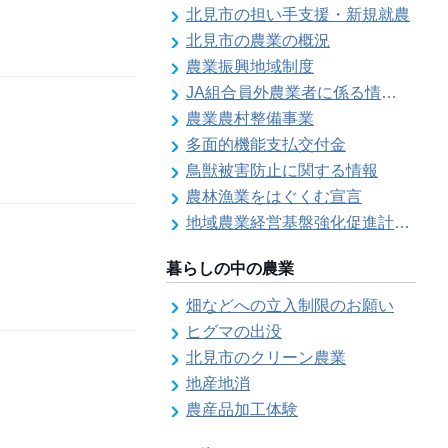
北見市の担い手支援・新規就農
北見市の農業の概況
農業振興地域制度
JA組合員外農業者に係る情報登録
農業農村整備事業
多面的機能支払交付金
鳥獣被害防止に関する情報
農林漁業をはぐくむ宣言
地域農業経営基盤強化促進計画（地域計画）について
暮らしの中の農業
畑などへの立入制限のお願い
ヒグマの出没
北見市のクリーン農業
地産地消
農産品加工体験