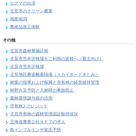
ヒグマの出没
北見市のクリーン農業
地産地消
農産品加工体験
その他
北見市森林整備計画
北見市営本沢牧場をご利用の皆様へ（畜主向け）
北見市営本沢牧場
北見地区農道離着陸場（スカイポートきたみ）
林業の指導および振興と市有林の経営維持管理
林野火災予防と入林時の事故防止
森林環境譲与税の活用
市有林J-クレジット
北見市有林の森林管理認証取得状況
北海道農業公社ＨＰでの求人
鳥インフルエンザ発生予防