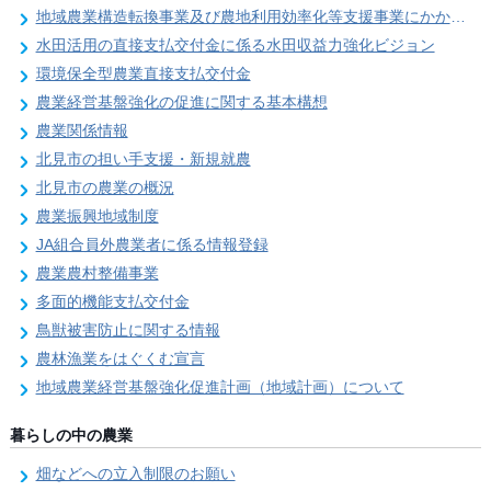
地域農業構造転換事業及び農地利用効率化等支援事業にかかる要望調査
水田活用の直接支払交付金に係る水田収益力強化ビジョン
環境保全型農業直接支払交付金
農業経営基盤強化の促進に関する基本構想
農業関係情報
北見市の担い手支援・新規就農
北見市の農業の概況
農業振興地域制度
JA組合員外農業者に係る情報登録
農業農村整備事業
多面的機能支払交付金
鳥獣被害防止に関する情報
農林漁業をはぐくむ宣言
地域農業経営基盤強化促進計画（地域計画）について
暮らしの中の農業
畑などへの立入制限のお願い