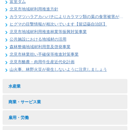
富里ダム
北見市地域材利用推進方針
カラマツハラアカハバチによりカラマツ類の葉の食害被害が発生することがあります
ヒグマの目撃情報が相次いでいます【留辺蘂自治区】
北見市地域材利用推進林業等振興対策事業
公共施設における地域材の活用
森林整備地域材利用普及啓発事業
北見市林業担い手確保等推進対策事業
北見市酪農・肉用牛生産近代化計画
山火事、林野火災が発生しないように注意しましょう
水産業
商業・サービス業
雇用・労働