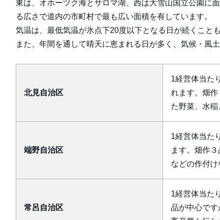
東は、オホーツク海とサロマ湖、西は大雪山国立公園に面し、
る広さで道内の市町村で最も広い面積を有しています。
気温は、最低気温が氷点下20度以下となる日が続くこと
また、年間を通して晴天に恵まれる日が多く、気候・風土
1経営体当た
北見自治区
れます。畑作
た野菜、水稲
1経営体当た
端野自治区
ます。畑作３
などの作付け
1経営体当た
常呂自治区
品が中心です