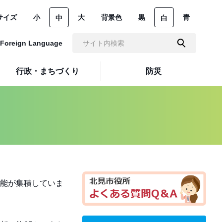
サイズ
小
大
背景色
黒
青
中
白
Foreign Language
行政・まちづくり
防災
能が集積していま