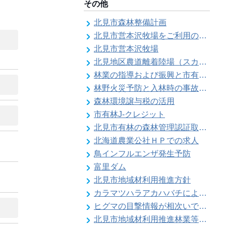
その他
北見市森林整備計画
北見市営本沢牧場をご利用の皆様へ（畜主向け）
北見市営本沢牧場
北見地区農道離着陸場（スカイポートきたみ）
林業の指導および振興と市有林の経営維持管理
林野火災予防と入林時の事故防止
森林環境譲与税の活用
市有林J-クレジット
北見市有林の森林管理認証取得状況
北海道農業公社ＨＰでの求人
鳥インフルエンザ発生予防
富里ダム
北見市地域材利用推進方針
カラマツハラアカハバチによりカラマツ類の葉の食害被害が発生することがあります
ヒグマの目撃情報が相次いでいます【留辺蘂自治区】
北見市地域材利用推進林業等振興対策事業