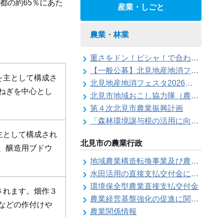
都の約65％にあた
産業・しごと
農業・林業
重さをドン！ピシャ！で合わせろ てんびんゲ～ム参加者の募集（北見地産地消フェスタ2026）
【一般公募】北見地産地消フェスタ2026ステージイベント出演者の募集
を主として構成さ
北見地産地消フェスタ2026の開催
ねぎを中心とし
北見市地域おこし協力隊（農業部門）活動記録
第４次北見市農業振興計画
「森林環境譲与税の活用に向けた基本的な考え方について」を策定しました
主として構成され
北見市の農業行政
、醸造用ブドウ
地域農業構造転換事業及び農地利用効率化等支援事業にかかる要望調査
水田活用の直接支払交付金に係る水田収益力強化ビジョン
環境保全型農業直接支払交付金
されます。畑作３
農業経営基盤強化の促進に関する基本構想
などの作付けや
農業関係情報