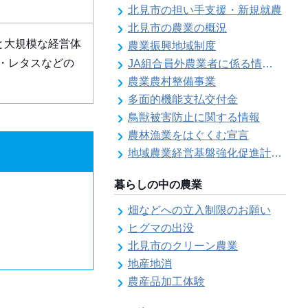
北見市の担い手支援・新規就農
北見市の農業の概況
と大規模な経営体
農業振興地域制度
・レタスなどの
JA組合員外農業者に係る情報登録
農業農村整備事業
多面的機能支払交付金
鳥獣被害防止に関する情報
農林漁業をはぐくむ宣言
地域農業経営基盤強化促進計画（地域計画）について
暮らしの中の農業
畑などへの立入制限のお願い
ヒグマの出没
北見市のクリーン農業
地産地消
農産品加工体験