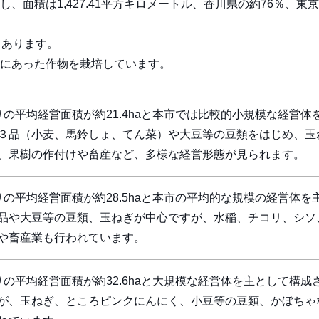
面積は1,427.41平方キロメートル、香川県の約76％、東京
もあります。
にあった作物を栽培しています。
りの平均経営面積が約21.4haと本市では比較的小規模な経営体
３品（小麦、馬鈴しょ、てん菜）や大豆等の豆類をはじめ、玉
、果樹の作付けや畜産など、多様な経営形態が見られます。
りの平均経営面積が約28.5haと本市の平均的な規模の経営体を
品や大豆等の豆類、玉ねぎが中心ですが、水稲、チコリ、シソ
や畜産業も行われています。
りの平均経営面積が約32.6haと大規模な経営体を主として構成
が、玉ねぎ、ところピンクにんにく、小豆等の豆類、かぼちゃ