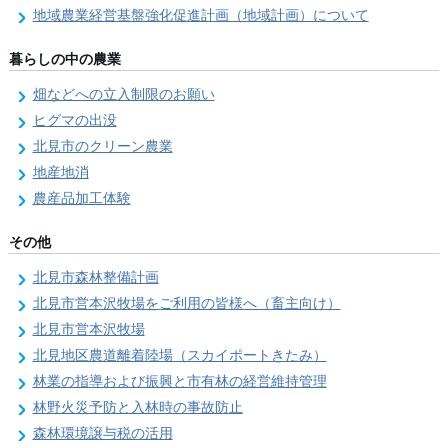
地域農業経営基盤強化促進計画（地域計画）について
暮らしの中の農業
畑などへの立入制限のお願い
ヒグマの出没
北見市のクリーン農業
地産地消
農産品加工体験
その他
北見市森林整備計画
北見市営本沢牧場をご利用の皆様へ（畜主向け）
北見市営本沢牧場
北見地区農道離着陸場（スカイポートきたみ）
林業の指導および振興と市有林の経営維持管理
林野火災予防と入林時の事故防止
森林環境譲与税の活用