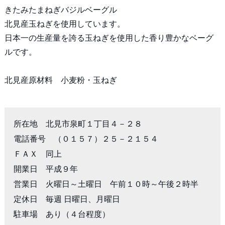
きたみたまねぎバジルベーグル
北見産玉ねぎを使用しています。
日本一の生産量を誇る玉ねぎを使用した香り豊かなベーグ
ルです。
北見産原材料 小麦粉・玉ねぎ
所在地　北見市泉町１丁目４－２８

電話番号　（０１５７）２５－２１５４

ＦＡＸ　同上

開業日　平成９年

営業日　火曜日～土曜日　午前１０時～午後２時半

定休日　毎週 日曜日、月曜日

駐車場　あり（４台程度）
