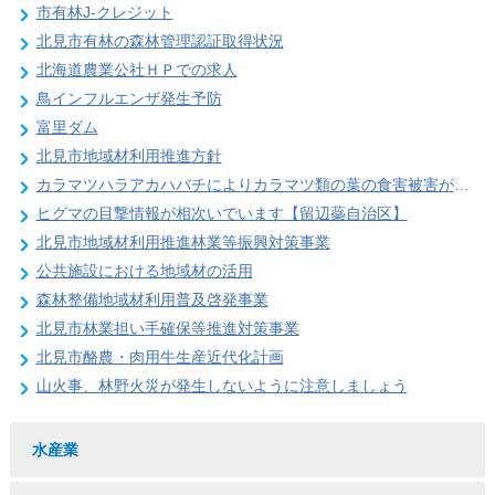
市有林J-クレジット
北見市有林の森林管理認証取得状況
北海道農業公社ＨＰでの求人
鳥インフルエンザ発生予防
富里ダム
北見市地域材利用推進方針
カラマツハラアカハバチによりカラマツ類の葉の食害被害が発生することがあります
ヒグマの目撃情報が相次いでいます【留辺蘂自治区】
北見市地域材利用推進林業等振興対策事業
公共施設における地域材の活用
森林整備地域材利用普及啓発事業
北見市林業担い手確保等推進対策事業
北見市酪農・肉用牛生産近代化計画
山火事、林野火災が発生しないように注意しましょう
水産業