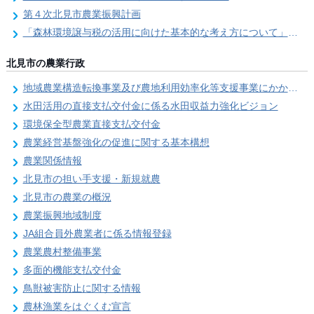
第４次北見市農業振興計画
「森林環境譲与税の活用に向けた基本的な考え方について」を策定しました
北見市の農業行政
地域農業構造転換事業及び農地利用効率化等支援事業にかかる要望調査
水田活用の直接支払交付金に係る水田収益力強化ビジョン
環境保全型農業直接支払交付金
農業経営基盤強化の促進に関する基本構想
農業関係情報
北見市の担い手支援・新規就農
北見市の農業の概況
農業振興地域制度
JA組合員外農業者に係る情報登録
農業農村整備事業
多面的機能支払交付金
鳥獣被害防止に関する情報
農林漁業をはぐくむ宣言