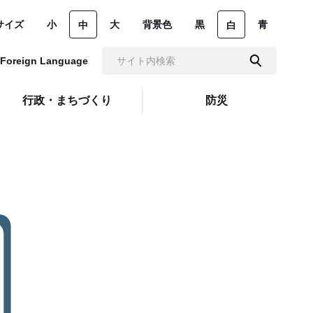
サイズ
小
大
背景色
黒
青
中
白
Foreign Language
行政・まちづくり
防災