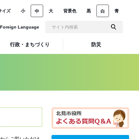
サイズ
小
大
背景色
黒
青
中
白
Foreign Language
行政・まちづくり
防災
からご覧いただけ