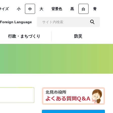
サイズ
小
大
背景色
黒
青
中
白
Foreign Language
行政・まちづくり
防災