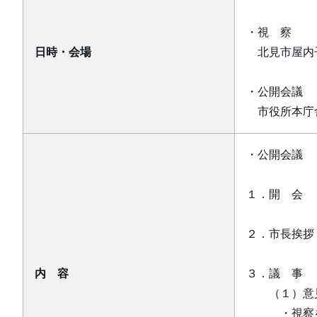
・視 察 
日時・会場
北見市屋内子
・公開会議 
市役所本庁
・公開会議
１．開 会
２．市長挨拶
内 容
３．議 事
（１）意
・視察を