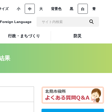
サイズ
小
大
背景色
黒
青
中
白
Foreign Language
行政・まちづくり
防災
結果