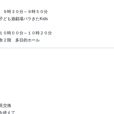
９時３０分～９時５０分
ども遊戯場パラきたKids
１０時００分～１０時２０分
舎２階 多目的ホール
見交換
終えて