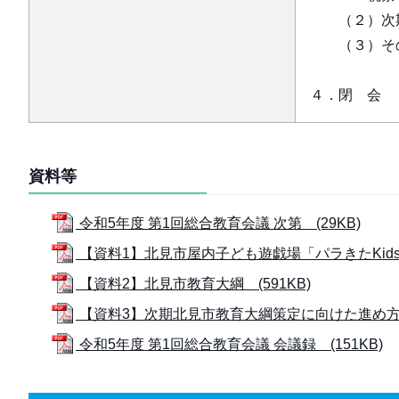
（２）次期
（３）そ
４．閉 会
資料等
令和5年度 第1回総合教育会議 次第 (29KB)
【資料1】北見市屋内子ども遊戯場「パラきたKids」
【資料2】北見市教育大綱 (591KB)
【資料3】次期北見市教育大綱策定に向けた進め方に
令和5年度 第1回総合教育会議 会議録 (151KB)