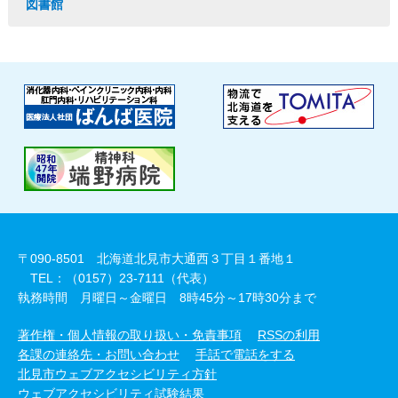
図書館
〒090-8501 北海道北見市大通西３丁目１番地１
TEL：（0157）23-7111（代表）
執務時間 月曜日～金曜日 8時45分～17時30分まで
著作権・個人情報の取り扱い・免責事項
RSSの利用
各課の連絡先・お問い合わせ
手話で電話をする
北見市ウェブアクセシビリティ方針
ウェブアクセシビリティ試験結果