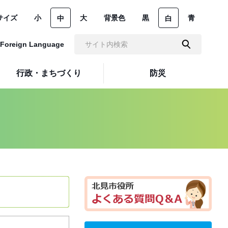
サイズ
小
大
背景色
黒
青
中
白
Foreign Language
行政・まちづくり
防災