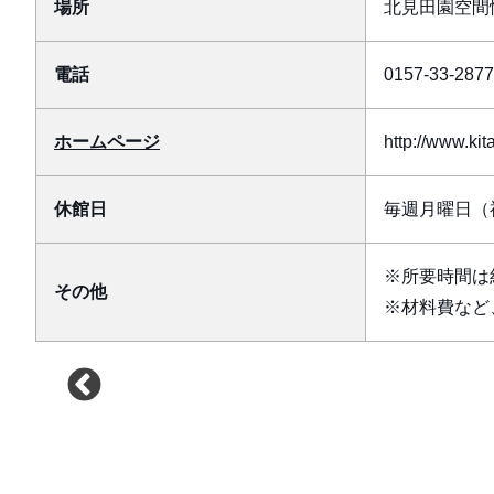
場所
北見田園空間
電話
0157-33-2877
ホームページ
http://www.kit
休館日
毎週月曜日（
※所要時間は
その他
※材料費など