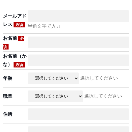
メールアド
レス
必須
半角文字で入力
お名前
必
須
お名前（か
な）
必須
選択してください
年齢
選択してください
職業
住所