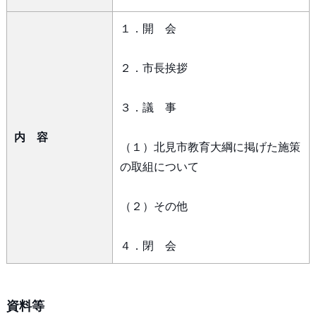
１．開 会
２．市長挨拶
３．議 事
内 容
（１）北見市教育大綱に掲げた施策
の取組について
（２）その他
４．閉 会
資料等