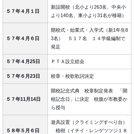
新設開校（北小より263名、中央小
５７年４月１日
より140名、東小より31名が移籍）
開校式・始業式・入学式（新1年生8
５７年４月６日
3名） ５１７名 １４学級編制で
発足
５７年４月25日
ＰＴＡ設立総会
５７年６月23日
校章・校歌歌詞決定
開校記念式典 校章制定発表 「開
５７年11月14日
校記念日」に決定 校旗が市教委か
ら授与
遊具設置（クライミングすべり台）
５８年５月６日
植樹（イチイ・レンゲツツジ１８