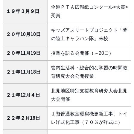
全道ＰＴＡ広報紙コンクール<大賞>
１９年３月９日
受賞
キッズアスリートプロジェクト「夢
２０年10月10日
の陸上キャラバン隊」来校
２０年11月19日
授業を語る会開催（～20日）
管内生活科・総合的な学習の時間教
２１年11月18日
育研究大会公開授業
北見地区特別支援教育研究大会北見
２１年12月４日
大会開催
１階普通教室暖房機更新工事、トイ
２２年２月18日
レ洋式化工事（７０％が洋式に）