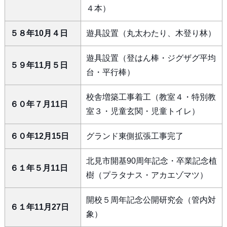
４本）
５８年10月４日
遊具設置（丸太わたり、木登り林）
遊具設置（登はん棒・ジグザグ平均
５９年11月５日
台・平行棒）
校舎増築工事着工（教室４・特別教
６０年７月11日
室３・児童玄関・児童トイレ）
６０年12月15日
グランド東側拡張工事完了
北見市開基90周年記念・卒業記念植
６１年５月11日
樹（プラタナス・アカエゾマツ）
開校５周年記念公開研究会（管内対
６１年11月27日
象）