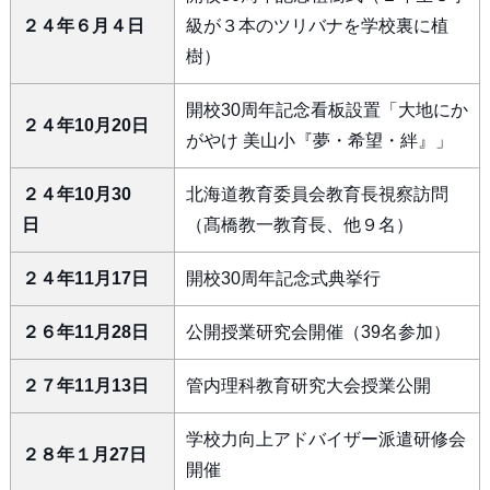
２４年６月４日
級が３本のツリバナを学校裏に植
樹）
開校30周年記念看板設置「大地にか
２４年10月20日
がやけ 美山小『夢・希望・絆』」
２４年10月30
北海道教育委員会教育長視察訪問
日
（髙橋教一教育長、他９名）
２４年11月17日
開校30周年記念式典挙行
２６年11月28日
公開授業研究会開催（39名参加）
２７年11月13日
管内理科教育研究大会授業公開
学校力向上アドバイザー派遣研修会
２８年１月27日
開催