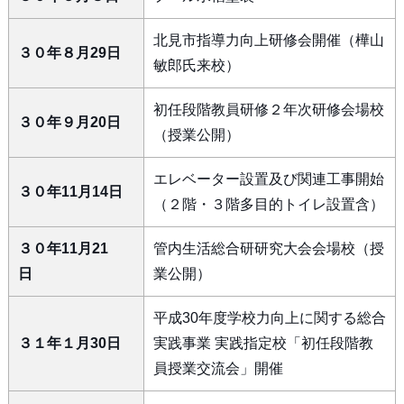
北見市指導力向上研修会開催（樺山
３０年８月29日
敏郎氏来校）
初任段階教員研修２年次研修会場校
３０年９月20日
（授業公開）
エレベーター設置及び関連工事開始
３０年11月14日
（２階・３階多目的トイレ設置含）
３０年11月21
管内生活総合研研究大会会場校（授
日
業公開）
平成30年度学校力向上に関する総合
３１年１月30日
実践事業 実践指定校「初任段階教
員授業交流会」開催