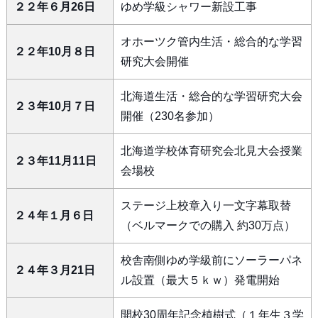
２２年６月26日
ゆめ学級シャワー新設工事
オホーツク管内生活・総合的な学習
２２年10月８日
研究大会開催
北海道生活・総合的な学習研究大会
２３年10月７日
開催（230名参加）
北海道学校体育研究会北見大会授業
２３年11月11日
会場校
ステージ上校章入り一文字幕取替
２４年１月６日
（ベルマークでの購入 約30万点）
校舎南側ゆめ学級前にソーラーパネ
２４年３月21日
ル設置（最大５ｋｗ）発電開始
開校30周年記念植樹式（１年生３学