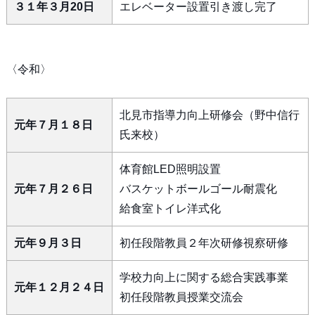
３１年３月20日
エレベーター設置引き渡し完了
〈令和〉
北見市指導力向上研修会（野中信行
元年７月１８日
氏来校）
体育館LED照明設置
元年７月２６日
バスケットボールゴール耐震化
給食室トイレ洋式化
元年９月３日
初任段階教員２年次研修視察研修
学校力向上に関する総合実践事業
元年１２月２４日
初任段階教員授業交流会