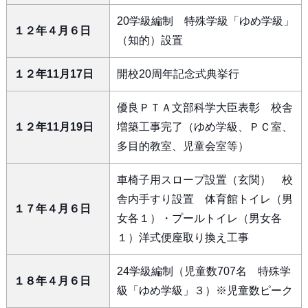
20学級編制 特殊学級「ゆめ学級」
１２年４月６日
（知的）設置
１２年11月17日
開校20周年記念式典挙行
優良ＰＴＡ文部科学大臣表彰 校舎
１２年11月19日
増築工事完了（ゆめ学級、ＰＣ室、
多目的教室、児童会室等）
車椅子用スロープ設置（玄関） 校
舎内手すり設置 体育館トイレ（男
１７年４月６日
女各１）・プールトイレ（男女各
１）洋式便座取り換え工事
24学級編制（児童数707名 特殊学
１８年４月６日
級「ゆめ学級」３）※児童数ピーク