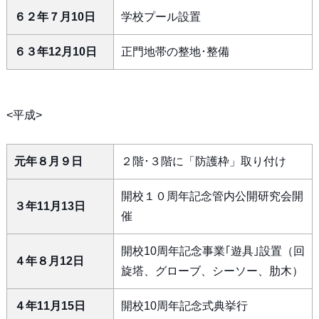
６２年７月10日
学校プール設置
６３年12月10日
正門地帯の整地･整備
<平成>
元年８月９日
２階･３階に「防護枠」取り付け
開校１０周年記念管内公開研究会開
３年11月13日
催
開校10周年記念事業｢遊具｣設置（回
４年８月12日
旋塔、グローブ、シーソー、肋木）
４年11月15日
開校10周年記念式典挙行