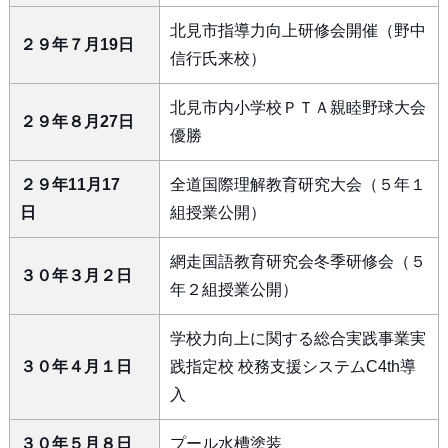
北見市指導力向上研修会開催（野中
２９年７月19日
信行氏来校）
北見市内小学校ＰＴＡ親睦野球大会
２９年８月27日
優勝
２９年11月17
全道国際理解教育研究大会（５年１
日
組授業公開）
網走国語教育研究会冬季研修会（５
３０年３月２日
年２組授業公開）
学校力向上に関する総合実践事業実
３０年４月１日
践指定校 校務支援システムC4th導
入
３０年５月８日
プール水槽塗装