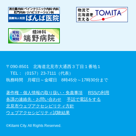
〒090-8501 北海道北見市大通西３丁目１番地１
TEL：（0157）23-7111（代表）
執務時間 月曜日～金曜日 8時45分～17時30分まで
著作権・個人情報の取り扱い・免責事項
RSSの利用
各課の連絡先・お問い合わせ
手話で電話をする
北見市ウェブアクセシビリティ方針
ウェブアクセシビリティ試験結果
©Kitami City. All Rights Reserved.