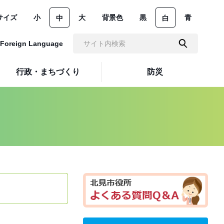
サイズ
小
大
背景色
黒
青
中
白
Foreign Language
行政・まちづくり
防災