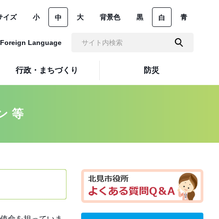
サイズ
小
大
背景色
黒
青
中
白
Foreign Language
行政・まちづくり
防災
ン 等
使命を担っていま