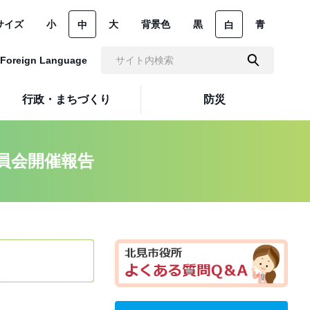
サイズ
小
大
背景色
黒
青
中
白
Foreign Language
行政・まちづくり
防災
員会開催報告