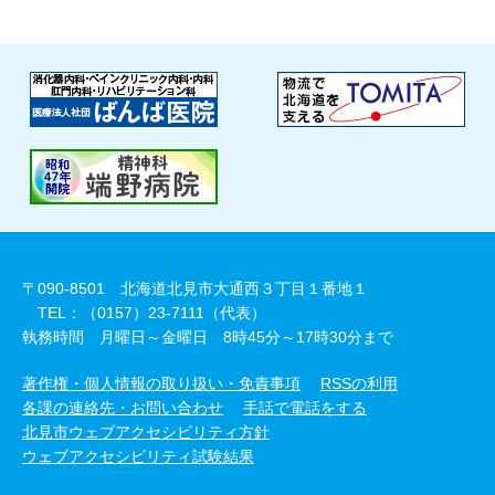
〒090-8501 北海道北見市大通西３丁目１番地１
TEL：（0157）23-7111（代表）
執務時間 月曜日～金曜日 8時45分～17時30分まで
著作権・個人情報の取り扱い・免責事項
RSSの利用
各課の連絡先・お問い合わせ
手話で電話をする
北見市ウェブアクセシビリティ方針
ウェブアクセシビリティ試験結果