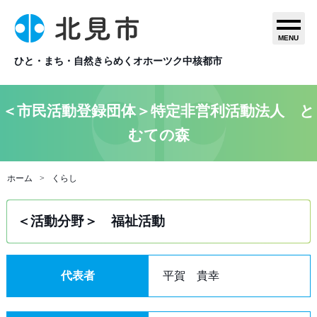
MENU
ひと・まち・自然きらめくオホーツク中核都市
＜市民活動登録団体＞特定非営利活動法人 と
むての森
ホーム
くらし
＜活動分野＞ 福祉活動
代表者
平賀 貴幸