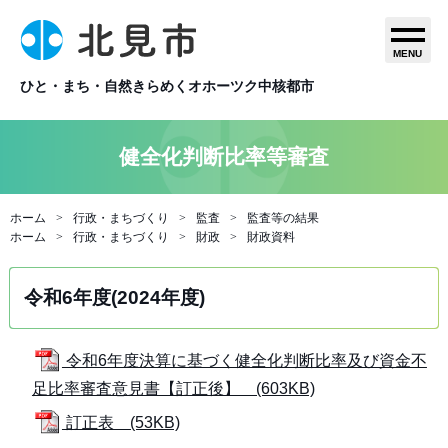
MENU
ひと・まち・自然きらめくオホーツク中核都市
健全化判断比率等審査
ホーム
行政・まちづくり
監査
監査等の結果
ホーム
行政・まちづくり
財政
財政資料
令和6年度(2024年度)
令和6年度決算に基づく健全化判断比率及び資金不
足比率審査意見書【訂正後】 (603KB)
訂正表 (53KB)