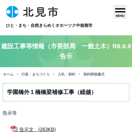
MENU
ひと・まち・自然きらめくオホーツク中核都市
建設工事等情報（市長部局 一般土木）R8.6.9
告示
ホーム
行政・まちづくり
入札・契約
契約関係書式
学園橋外１橋橋梁補修工事（繰越）
告示等
告示文 (263KB)