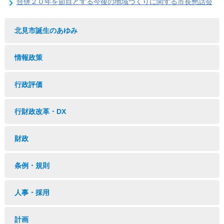
合併２０年を節目とする今後の地域づくりに関する市長懇話会
北見市誕生のあゆみ
情報政策
行政評価
行財政改革・DX
財政
条例・規則
人事・採用
計画