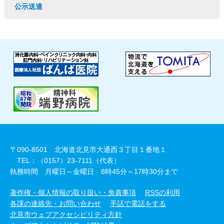
公示送達
〒090-8501 北海道北見市大通西３丁目１番地１
TEL：（0157）23-7111（代表）
執務時間 月曜日～金曜日 8時45分～17時30分まで
著作権・個人情報の取り扱い・免責事項
RSSの利用
各課の連絡先・お問い合わせ
手話で電話をする
北見市ウェブアクセシビリティ方針