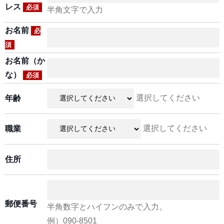
レス
必須
半角文字で入力
お名前
必
須
お名前（か
な）
必須
選択してください
年齢
選択してください
職業
住所
郵便番号
半角数字とハイフンのみで入力。
例）090-8501