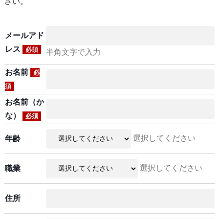
さい。
メールアド
レス
必須
半角文字で入力
お名前
必
須
お名前（か
な）
必須
選択してください
年齢
選択してください
職業
住所