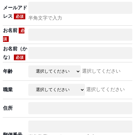
メールアド
レス
必須
半角文字で入力
お名前
必
須
お名前（か
な）
必須
選択してください
年齢
選択してください
職業
住所
郵便番号