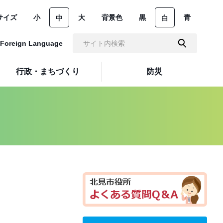
サイズ
小
大
背景色
黒
青
中
白
Foreign Language
行政・まちづくり
防災