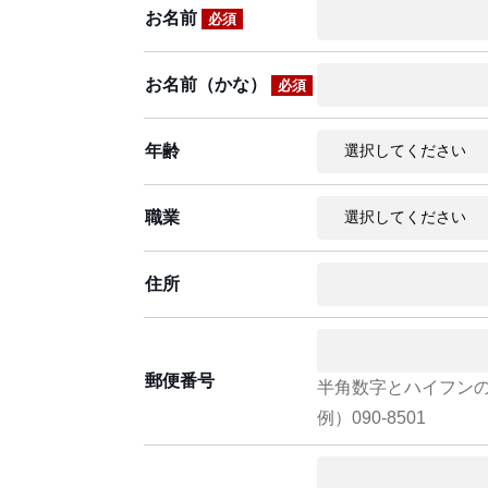
お名前
必須
お名前（かな）
必須
年齢
職業
住所
郵便番号
半角数字とハイフン
例）090-8501