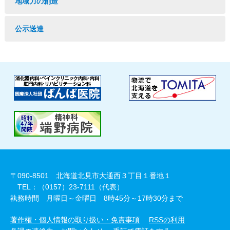
地域力の創造
公示送達
〒090-8501 北海道北見市大通西３丁目１番地１
TEL：（0157）23-7111（代表）
執務時間 月曜日～金曜日 8時45分～17時30分まで
著作権・個人情報の取り扱い・免責事項
RSSの利用