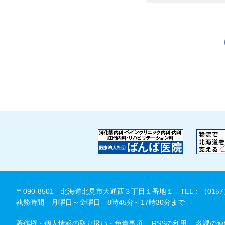
〒090-8501 北海道北見市大通西３丁目１番地１
TEL：（0157
執務時間 月曜日～金曜日 8時45分～17時30分まで
著作権・個人情報の取り扱い・免責事項
RSSの利用
各課の連