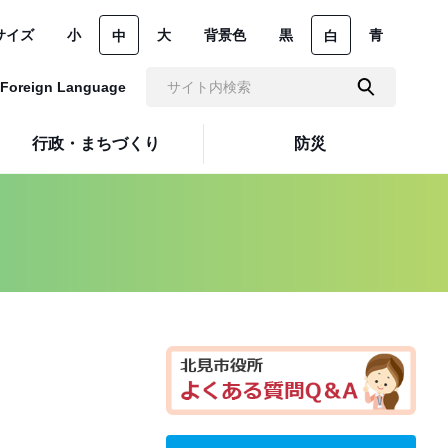
サイズ
小
大
背景色
黒
青
中
白
Foreign Language
行政・まちづくり
防災