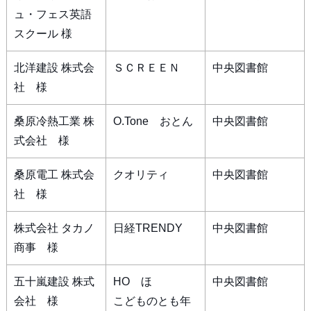
ュ・フェス英語
スクール 様
北洋建設 株式会
ＳＣＲＥＥＮ
中央図書館
社 様
桑原冷熱工業 株
O.Tone おとん
中央図書館
式会社 様
桑原電工 株式会
クオリティ
中央図書館
社 様
株式会社 タカノ
日経TRENDY
中央図書館
商事 様
五十嵐建設 株式
HO ほ
中央図書館
会社 様
こどものとも年