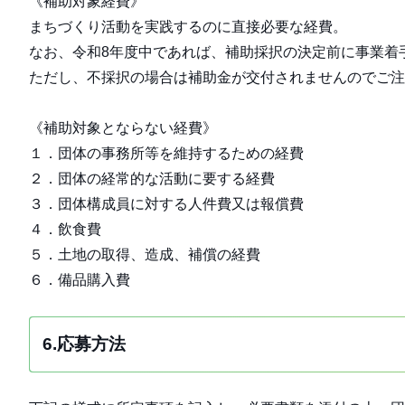
《補助対象経費》
まちづくり活動を実践するのに直接必要な経費。
なお、令和8年度中であれば、補助採択の決定前に事業着
ただし、不採択の場合は補助金が交付されませんのでご注
《補助対象とならない経費》
１．団体の事務所等を維持するための経費
２．団体の経常的な活動に要する経費
３．団体構成員に対する人件費又は報償費
４．飲食費
５．土地の取得、造成、補償の経費
６．備品購入費
6.応募方法