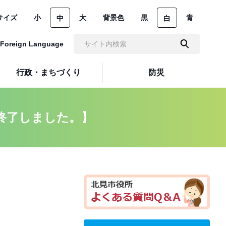
サイズ
小
大
背景色
黒
青
中
白
Foreign Language
行政・まちづくり
防災
終了しました。】