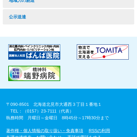
地域力の創造
公示送達
〒090-8501 北海道北見市大通西３丁目１番地１
TEL：（0157）23-7111（代表）
執務時間 月曜日～金曜日 8時45分～17時30分まで
著作権・個人情報の取り扱い・免責事項
RSSの利用