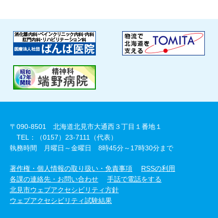
〒090-8501 北海道北見市大通西３丁目１番地１
TEL：（0157）23-7111（代表）
執務時間 月曜日～金曜日 8時45分～17時30分まで
著作権・個人情報の取り扱い・免責事項
RSSの利用
各課の連絡先・お問い合わせ
手話で電話をする
北見市ウェブアクセシビリティ方針
ウェブアクセシビリティ試験結果