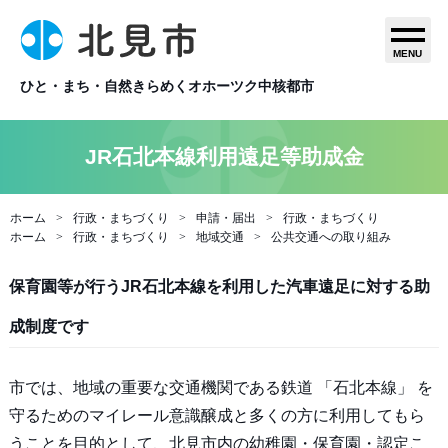
MENU
ひと・まち・自然きらめくオホーツク中核都市
JR石北本線利用遠足等助成金
ホーム
行政・まちづくり
申請・届出
行政・まちづくり
ホーム
行政・まちづくり
地域交通
公共交通への取り組み
保育園等が行うJR石北本線を利用した汽車遠足に対する助
成制度です
市では、地域の重要な交通機関である鉄道 「石北本線」 を
守るためのマイレール意識醸成と多くの方に利用してもら
うことを目的として、北見市内の幼稚園・保育園・認定こ