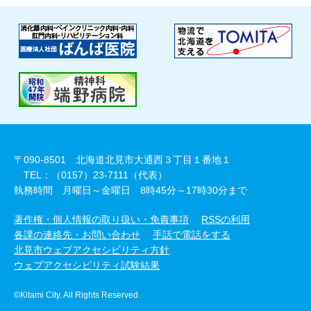
〒090-8501 北海道北見市大通西３丁目１番地１
TEL：（0157）23-7111（代表）
執務時間 月曜日～金曜日 8時45分～17時30分まで
著作権・個人情報の取り扱い・免責事項
RSSの利用
各課の連絡先・お問い合わせ
手話で電話をする
北見市ウェブアクセシビリティ方針
ウェブアクセシビリティ試験結果
©Kitami City. All Rights Reserved.