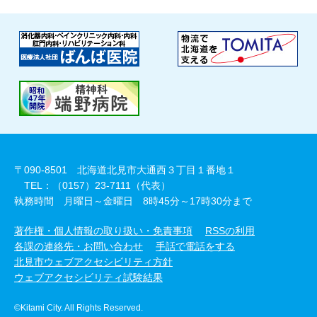
〒090-8501 北海道北見市大通西３丁目１番地１
TEL：（0157）23-7111（代表）
執務時間 月曜日～金曜日 8時45分～17時30分まで
著作権・個人情報の取り扱い・免責事項
RSSの利用
各課の連絡先・お問い合わせ
手話で電話をする
北見市ウェブアクセシビリティ方針
ウェブアクセシビリティ試験結果
©Kitami City. All Rights Reserved.