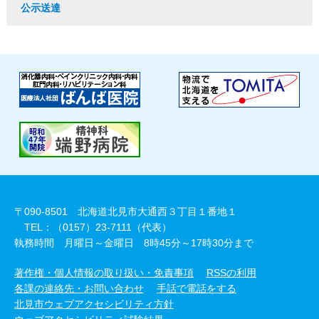
公示送達
〒090-8501 北海道北見市大通西３丁目１番地１
TEL：（0157）23-7111（代表）
執務時間 月曜日～金曜日 8時45分～17時30分まで
著作権・個人情報の取り扱い・免責事項
RSSの利用
各課の連絡先・お問い合わせ
手話で電話をする
北見市ウェブアクセシビリティ方針