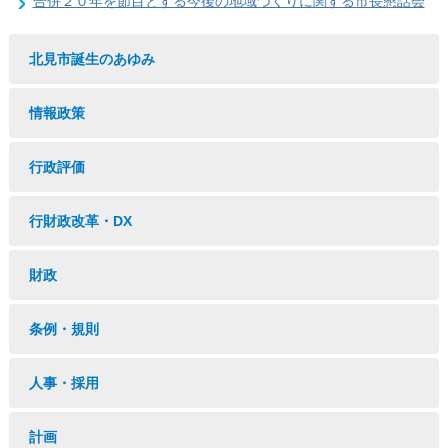
合併２０年を節目とする今後の地域づくりに関する市長懇話会
北見市誕生のあゆみ
情報政策
行政評価
行財政改革・DX
財政
条例・規則
人事・採用
計画