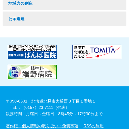
地域力の創造
公示送達
〒090-8501 北海道北見市大通西３丁目１番地１
TEL：（0157）23-7111（代表）
執務時間 月曜日～金曜日 8時45分～17時30分まで
著作権・個人情報の取り扱い・免責事項
RSSの利用