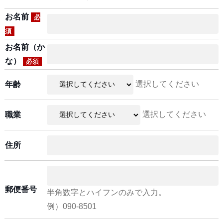
お名前
必
須
お名前（か
な）
必須
選択してください
年齢
選択してください
職業
住所
郵便番号
半角数字とハイフンのみで入力。
例）090-8501