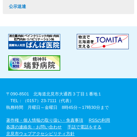
公示送達
〒090-8501 北海道北見市大通西３丁目１番地１
TEL：（0157）23-7111（代表）
執務時間 月曜日～金曜日 8時45分～17時30分まで
著作権・個人情報の取り扱い・免責事項
RSSの利用
各課の連絡先・お問い合わせ
手話で電話をする
北見市ウェブアクセシビリティ方針