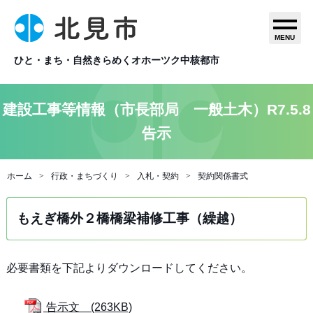
MENU
ひと・まち・自然きらめくオホーツク中核都市
建設工事等情報（市長部局 一般土木）R7.5.8
告示
ホーム
行政・まちづくり
入札・契約
契約関係書式
もえぎ橋外２橋橋梁補修工事（繰越）
必要書類を下記よりダウンロードしてください。
告示文 (263KB)