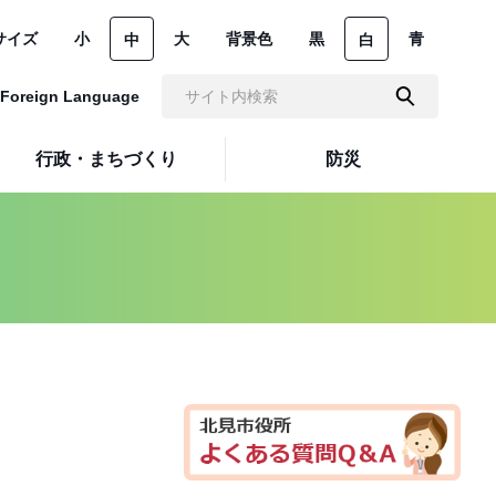
サイズ
小
大
背景色
黒
青
中
白
Foreign Language
行政・まちづくり
防災